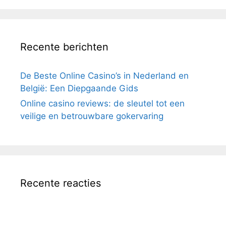
Recente berichten
De Beste Online Casino’s in Nederland en
België: Een Diepgaande Gids
Online casino reviews: de sleutel tot een
veilige en betrouwbare gokervaring
Recente reacties